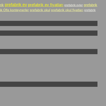
prefabrik ev
prefabrik ev fiyatları
rik
prefabrik
prefabrik evler
ik Ofis konteynerler
prefabrik okul
prefabrik okul fiyatları
prefabrik