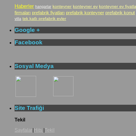
Haberler
konteyner
konteyner ev
konteyner ev fiyatla
hangarlar
firmaları
prefabrik fiyatları
prefabrik konteyner
prefabrik konut
tek katlı prefabrik evler
villa
Google +
Facebook
Sosyal Medya
Site Trafiği
Tekil
Sayfalar
|
Hits
|
Tekil