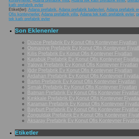
konteynerler
,
Adana prefabrik villa
,
Adana tek katlı prefabrik evler
,
prefab
katlı prefabrik evler
Etiket(ler):
Adana prefabrik
,
Adana prefabrik bağevleri
,
Adana prefabrik e
Ofis konteynerler
,
Adana prefabrik villa
,
Adana tek katlı prefabrik evler
,
p
tek katlı prefabrik evler
Son Eklenenler
Düzce Prefabrik Ev Konut Ofis Konteyner Fiyatları
Osmaniye Prefabrik Ev Konut Ofis Konteyner Fiyatl
Kilis Prefabrik Ev Konut Ofis Konteyner Fiyatları
Karabük Prefabrik Ev Konut Ofis Konteyner Fiyatlar
Yalova Prefabrik Ev Konut Ofis Konteyner Fiyatları
Iğdır Prefabrik Ev Konut Ofis Konteyner Fiyatları
Ardahan Prefabrik Ev Konut Ofis Konteyner Fiyatla
Bartın Prefabrik Ev Konut Ofis Konteyner Fiyatları
Şırnak Prefabrik Ev Konut Ofis Konteyner Fiyatları
Batman Prefabrik Ev Konut Ofis Konteyner Fiyatlar
Kırıkkale Prefabrik Ev Konut Ofis Konteyner Fiyatla
Karaman Prefabrik Ev Konut Ofis Konteyner Fiyatla
Bayburt Prefabrik Ev Konut Ofis Konteyner Fiyatlar
Zonguldak Prefabrik Ev Konut Ofis Konteyner Fiyat
Aksaray Prefabrik Ev Konut Ofis Konteyner Fiyatlar
Etiketler