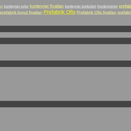
prefab
rı
konteyner fiyatları
konteyner evler
konteyner üreticileri
Konteynerler
Prefabrik Ofis
prefabrik konut fiyatları
Prefabrik Ofis fiyatları
prefabr