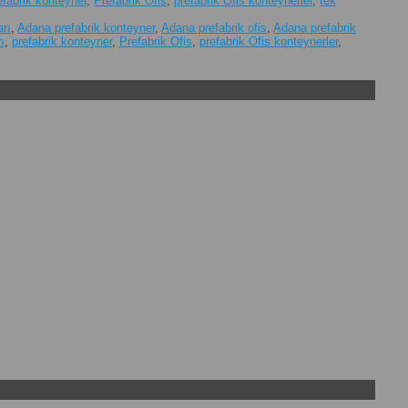
efabrik konteyner
,
Prefabrik Ofis
,
prefabrik Ofis konteynerler
,
tek
arı
,
Adana prefabrik konteyner
,
Adana prefabrik ofis
,
Adana prefabrik
ı
,
prefabrik konteyner
,
Prefabrik Ofis
,
prefabrik Ofis konteynerler
,