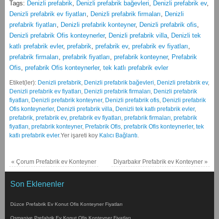
Tags:
Denizli prefabrik
,
Denizli prefabrik bağevleri
,
Denizli prefabrik ev
,
Denizli prefabrik ev fiyatları
,
Denizli prefabrik firmaları
,
Denizli
prefabrik fiyatları
,
Denizli prefabrik konteyner
,
Denizli prefabrik ofis
,
Denizli prefabrik Ofis konteynerler
,
Denizli prefabrik villa
,
Denizli tek
katlı prefabrik evler
,
prefabrik
,
prefabrik ev
,
prefabrik ev fiyatları
,
prefabrik firmaları
,
prefabrik fiyatları
,
prefabrik konteyner
,
Prefabrik
Ofis
,
prefabrik Ofis konteynerler
,
tek katlı prefabrik evler
Etiket(ler):
Denizli prefabrik
,
Denizli prefabrik bağevleri
,
Denizli prefabrik ev
,
Denizli prefabrik ev fiyatları
,
Denizli prefabrik firmaları
,
Denizli prefabrik
fiyatları
,
Denizli prefabrik konteyner
,
Denizli prefabrik ofis
,
Denizli prefabrik
Ofis konteynerler
,
Denizli prefabrik villa
,
Denizli tek katlı prefabrik evler
,
prefabrik
,
prefabrik ev
,
prefabrik ev fiyatları
,
prefabrik firmaları
,
prefabrik
fiyatları
,
prefabrik konteyner
,
Prefabrik Ofis
,
prefabrik Ofis konteynerler
,
tek
katlı prefabrik evler
.
Yer işareti koy
Kalıcı Bağlantı
.
«
Çorum Prefabrik ev Konteyner
Diyarbakır Prefabrik ev Konteyner
»
Son Eklenenler
Düzce Prefabrik Ev Konut Ofis Konteyner Fiyatları
Osmaniye Prefabrik Ev Konut Ofis Konteyner Fiyatları