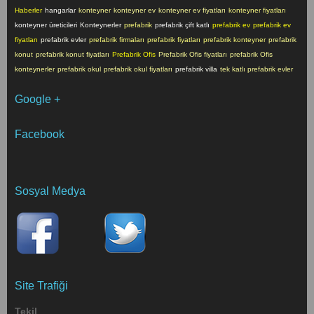
Haberler
hangarlar
konteyner
konteyner ev
konteyner ev fiyatları
konteyner fiyatları
konteyner üreticileri
Konteynerler
prefabrik
prefabrik çift katlı
prefabrik ev
prefabrik ev
fiyatları
prefabrik evler
prefabrik firmaları
prefabrik fiyatları
prefabrik konteyner
prefabrik
konut
prefabrik konut fiyatları
Prefabrik Ofis
Prefabrik Ofis fiyatları
prefabrik Ofis
konteynerler
prefabrik okul
prefabrik okul fiyatları
prefabrik villa
tek katlı prefabrik evler
Google +
Facebook
Sosyal Medya
Site Trafiği
Tekil