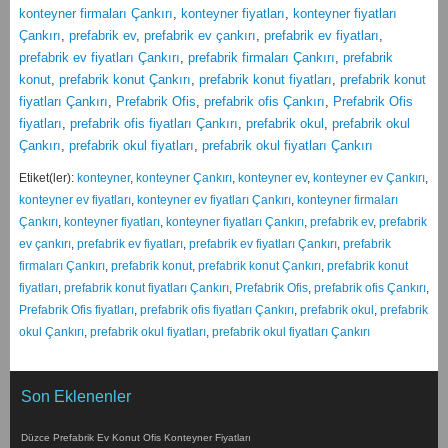
konteyner firmaları Çankırı
,
konteyner fiyatları
,
konteyner fiyatları
Çankırı
,
prefabrik ev
,
prefabrik ev çankırı
,
prefabrik ev fiyatları
,
prefabrik ev fiyatları Çankırı
,
prefabrik firmaları Çankırı
,
prefabrik
konut
,
prefabrik konut Çankırı
,
prefabrik konut fiyatları
,
prefabrik konut
fiyatları Çankırı
,
Prefabrik Ofis
,
prefabrik ofis Çankırı
,
Prefabrik Ofis
fiyatları
,
prefabrik ofis fiyatları Çankırı
,
prefabrik okul
,
prefabrik okul
Çankırı
,
prefabrik okul fiyatları
,
prefabrik okul fiyatları Çankırı
Etiket(ler):
konteyner
,
konteyner Çankırı
,
konteyner ev
,
konteyner ev Çankırı
,
konteyner ev fiyatları
,
konteyner ev fiyatları Çankırı
,
konteyner firmaları
Çankırı
,
konteyner fiyatları
,
konteyner fiyatları Çankırı
,
prefabrik ev
,
prefabrik
ev çankırı
,
prefabrik ev fiyatları
,
prefabrik ev fiyatları Çankırı
,
prefabrik
firmaları Çankırı
,
prefabrik konut
,
prefabrik konut Çankırı
,
prefabrik konut
fiyatları
,
prefabrik konut fiyatları Çankırı
,
Prefabrik Ofis
,
prefabrik ofis Çankırı
,
Prefabrik Ofis fiyatları
,
prefabrik ofis fiyatları Çankırı
,
prefabrik okul
,
prefabrik
okul Çankırı
,
prefabrik okul fiyatları
,
prefabrik okul fiyatları Çankırı
Son Eklenenler
Düzce Prefabrik Ev Konut Ofis Konteyner Fiyatları