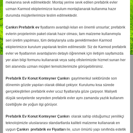
mekanına sevk edilmektedir. Montaj yerine sevk edilen prefabrik evler
uzman Karmod ekiplerimizce kurulum montajlanarak kullanıma hazır
durumda müşterilerimize teslim edilmektedir.
Çankırı
Prefabrik ev
fiyatlarını avantajlı kılan en önemli unsurlar; prefabrik
evlerin projelerinin paket olarak hazır olması, tam malzeme kullanımıyla
seri üretim yapılması, tüm detaylarıyla usta gerektirmeden Karmod
ekiplerimizce kurulum yapılarak teslim edilmesidir. Siz de Karmod prefabrik
evler ve fiyatlarının avantajlarını detaylı öğrenmek için iletişim sayfamızda
yer alan bilgi formunu kullanarak veya satış ofislerimizde hizmet sunan her
biri alanında uzman müşteri temsilcilerimizle görüşebilirsiniz.
Prefabrik Ev Konut Konteyner Çankırı
gayrimenkul sektöründe son
dönemin gözde yapıları olarak dikkat çekiyor. Kurulumu kısa sürede
gerçekleştirilen prefabrik evler ucuz fiyatlarıyla göze çarpıyor. Maliyeti
düşük seviyelerde seyreden prefabrik evler aynı zamanda yazlık kullanım
özelliğiyle de yoğun ilgi görüyor.
Prefabrik Ev Konut Konteyner Çankırı
olarak sahip olduğumuz yenilikçi
teknolojimizle uluslararası standartlarda kaliteli malzeme kullanarak en
uygun
Çankırı
prefabrik ev Fiyatları
ile, uzun ömürlü yapı sınıfında estetik