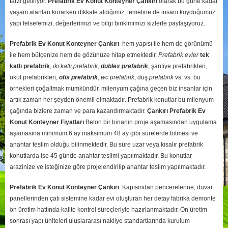
tarzı getiriyor.
Prefabrik Ev Konut Konteyner Çankırı
olarak bu güne kadar
yaşam alanları kurarken dikkate aldığımız, temeline de insanı koyduğumuz
yapı felsefemizi, değerlerimizi ve bilgi birikimimizi sizlerle paylaşıyoruz.
Prefabrik Ev Konut Konteyner Çankırı
hem yapısı ile hem de görünümü
ile hem bütçenize hem de gözünüze hitap etmektedir.
Prefabrik evler
tek
katlı prefabrik
,
iki katlı prefabrik
,
dublex
prefabrik
, şantiye prefabrikleri,
okul prefabrikleri,
ofis prefabrik
,
wc prefabrik
, duş
prefabrik
vs. vs. bu
örnekleri çoğaltmak mümkündür, milenyum çağına geçen biz insanlar için
artık zaman her şeyden önemli olmaktadır. Prefabrik konutlar bu milenyum
çağında bizlere zaman ve para kazandırmaktadır.
Çankırı
Prefabrik Ev
Konut Konteyner Fiyatları
Beton bir binanın proje aşamasından uygulama
aşamasına minimum 6 ay maksimum 48 ay gibi sürelerde bitmesi ve
anahtar teslim olduğu bilinmektedir. Bu süre uzar veya kısalır prefabrik
konutlarda ise 45 günde anahtar teslimi yapılmaktadır. Bu konutlar
arazinize ve isteğinize göre projelendirilip anahtar teslim yapılmaktadır.
Prefabrik Ev Konut Konteyner Çankırı
Kapısından pencerelerine, duvar
panellerinden çatı sistemine kadar evi oluşturan her detay fabrika demonte
ön üretim hattında kalite kontrol süreçleriyle hazırlanmaktadır. Ön üretim
sonrası yapı üniteleri uluslararası nakliye standartlarında kurulum