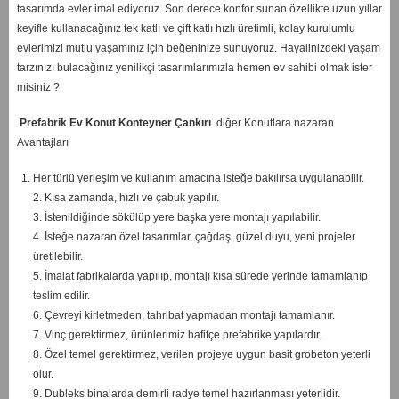
tasarımda evler imal ediyoruz. Son derece konfor sunan özellikte uzun yıllar
keyifle kullanacağınız tek katlı ve çift katlı hızlı üretimli, kolay kurulumlu
evlerimizi mutlu yaşamınız için beğeninize sunuyoruz. Hayalinizdeki yaşam
tarzınızı bulacağınız yenilikçi tasarımlarımızla hemen ev sahibi olmak ister
misiniz ?
Prefabrik Ev Konut Konteyner Çankırı
diğer Konutlara nazaran
Avantajları
Her türlü yerleşim ve kullanım amacına isteğe bakılırsa uygulanabilir.
2. Kısa zamanda, hızlı ve çabuk yapılır.
3. İstenildiğinde sökülüp yere başka yere montajı yapılabilir.
4. İsteğe nazaran özel tasarımlar, çağdaş, güzel duyu, yeni projeler
üretilebilir.
5. İmalat fabrikalarda yapılıp, montajı kısa sürede yerinde tamamlanıp
teslim edilir.
6. Çevreyi kirletmeden, tahribat yapmadan montajı tamamlanır.
7. Vinç gerektirmez, ürünlerimiz hafifçe prefabrike yapılardır.
8. Özel temel gerektirmez, verilen projeye uygun basit grobeton yeterli
olur.
9. Dubleks binalarda demirli radye temel hazırlanması yeterlidir.