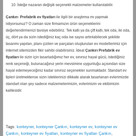
10. İsteğe nazaran değişik seçenekli malzemeler kullanılabilir.
Çankırı
Prefabrik ev fiyatları
ile ilgili bir araştırma mı yapmak
istiyorsunuz? O zaman size firmamızın ürün seçeneklerini
değerlendirmenizi tavsiye edebiliriz. Tek katlı ya da çift katlı, tek oda, iki oda,
üç, dört ya da sizin istediğiniz kaç oda ise sayısı artırılabilecek şekilde
tasarımı yapılan, planı çizilen ve parçaları oluşturulan ev modellerimiz için
internet sitemizden fikir sahibi olabilirsiniz. İdeal
Çankırı
Prefabrik ev
fiyatları
ile sizin için tasarladığımız her ev, sınırsız hayal gücü, istediğiniz
renk seçeneği, bulunacağınız yerin mevsimine uygunluğu açısından size
hayal edemeyeceğiniz kadar sınırsız seçenekler sunmaktadır. Standart ev
tipleri üretmektense sizin isteklerinizi dikkate alarak tasarlanan evlerimizde
standart olan şey sadece malzemelerimizin, evlerimizin ve ekibimizin
kalitesidir.
Tags:
konteyner
,
konteyner Çankırı
,
konteyner ev
,
konteyner ev
Çankırı
,
konteyner ev fiyatları
,
konteyner ev fiyatları Çankırı
,